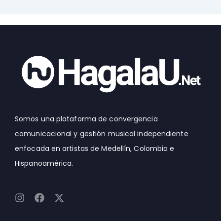
Somos una plataforma de convergencia
comunicacional y gestión musical independiente
enfocada en artistas de Medellín, Colombia e
Hispanoamérica.
I
F
X
n
a
-
s
c
t