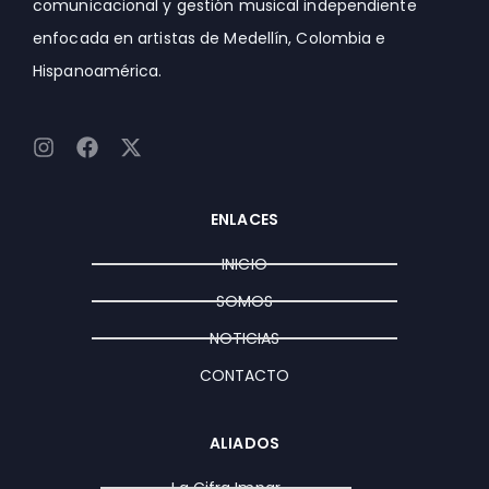
comunicacional y gestión musical independiente
enfocada en artistas de Medellín, Colombia e
Hispanoamérica.
I
F
X
n
a
-
s
c
t
t
e
w
ENLACES
a
b
i
g
o
t
INICIO
r
o
t
a
k
e
SOMOS
m
r
NOTICIAS
CONTACTO
ALIADOS
La Cifra Impar