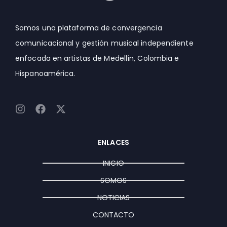
Somos una plataforma de convergencia
comunicacional y gestión musical independiente
enfocada en artistas de Medellín, Colombia e
Hispanoamérica.
I
F
X
n
a
-
s
c
t
t
e
w
ENLACES
a
b
i
g
o
t
INICIO
r
o
t
a
k
e
SOMOS
m
r
NOTICIAS
CONTACTO