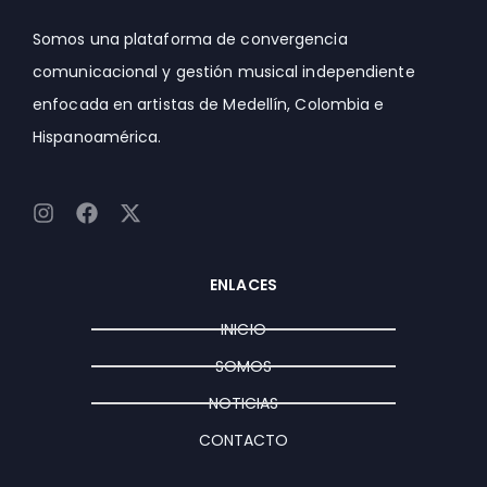
Somos una plataforma de convergencia
comunicacional y gestión musical independiente
enfocada en artistas de Medellín, Colombia e
Hispanoamérica.
I
F
X
n
a
-
s
c
t
t
e
w
ENLACES
a
b
i
g
o
t
INICIO
r
o
t
a
k
e
SOMOS
m
r
NOTICIAS
CONTACTO