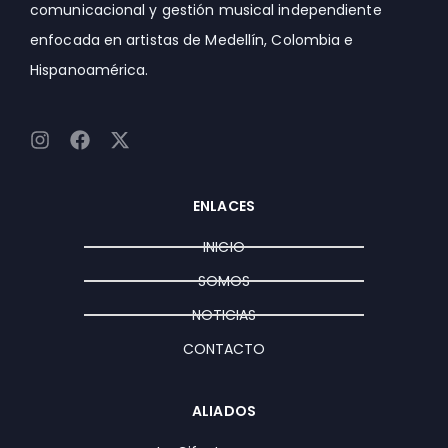
comunicacional y gestión musical independiente
enfocada en artistas de Medellín, Colombia e
Hispanoamérica.
I
F
X
n
a
-
s
c
t
t
e
w
ENLACES
a
b
i
g
o
t
INICIO
r
o
t
a
k
e
SOMOS
m
r
NOTICIAS
CONTACTO
ALIADOS