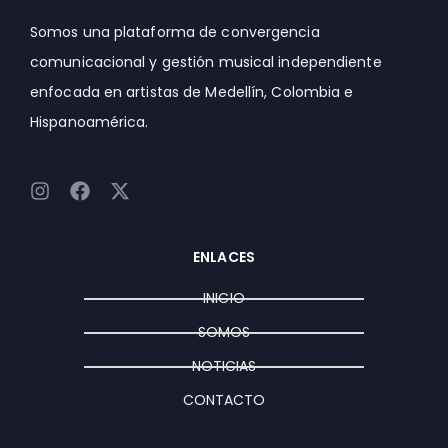
Somos una plataforma de convergencia
comunicacional y gestión musical independiente
enfocada en artistas de Medellín, Colombia e
Hispanoamérica.
I
F
X
n
a
-
s
c
t
t
e
w
ENLACES
a
b
i
g
o
t
INICIO
r
o
t
a
k
e
SOMOS
m
r
NOTICIAS
CONTACTO