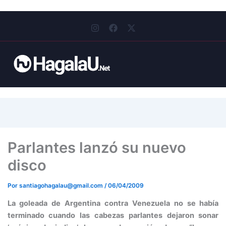
I
F
X
n
a
-
s
c
t
t
e
w
a
b
i
g
o
t
r
o
t
a
k
e
m
r
Parlantes lanzó su nuevo
disco
Por
santiagohagalau@gmail.com
/
06/04/2009
La goleada de Argentina contra Venezuela no se había
terminado cuando las cabezas parlantes dejaron sonar