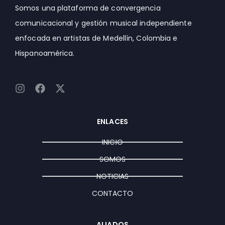
Somos una plataforma de convergencia
comunicacional y gestión musical independiente
enfocada en artistas de Medellín, Colombia e
Hispanoamérica.
I
F
X
n
a
-
s
c
t
t
e
w
ENLACES
a
b
i
g
o
t
INICIO
r
o
t
a
k
e
SOMOS
m
r
NOTICIAS
CONTACTO
ALIADOS