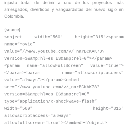
injusto tratar de definir a uno de los proyectos más
arriesgados, divertidos y vanguardistas del nuevo siglo en
Colombia.
{source}
<
object width=”560″ height=”315″
>
<
param
name=”movie”
value=”//www.youtube.com/v/_narBCKAK78?
version=3&amp;hl=es_ES&amp;rel=0″
>
<
/param
>
<
param name=”allowFullScreen” value=”true”
>
<
/param
>
<
param name=”allowscriptaccess”
value=”always”
>
<
/param
>
<
embed
src=”//www.youtube.com/v/_narBCKAK78?
version=3&amp;hl=es_ES&amp;rel=0″
type=”application/x-shockwave-flash”
width=”560″ height=”315″
allowscriptaccess=”always”
allowfullscreen=”true”
>
<
/embed
>
<
/object
>