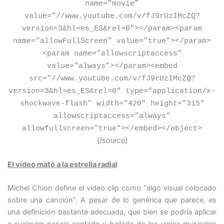
name=”movie”
value=”//www.youtube.com/v/fJ9rUzIMcZQ?
version=3&hl=es_ES&rel=0″
>
<
/param
>
<
param
name=”allowFullScreen” value=”true”
>
<
/param
>
<
param name=”allowscriptaccess”
value=”always”
>
<
/param
>
<
embed
src=”//www.youtube.com/v/fJ9rUzIMcZQ?
version=3&hl=es_ES&rel=0″ type=”application/x-
shockwave-flash” width=”420″ height=”315″
allowscriptaccess=”always”
allowfullscreen=”true”
>
<
/embed
>
<
/object
>
{/source}
El video mató a la estrella radial
Michel Chion define el video clip como “algo visual colocado
sobre una canción”. A pesar de lo genérica que parece, es
una definición bastante adecuada, que bien se podría aplicar
a cualquier pasaje cantado y bailado de los viejos musicales