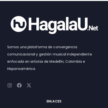
Somos una plataforma de convergencia
comunicacional y gestión musical independiente
enfocada en artistas de Medellín, Colombia e
Hispanoamérica.
I
F
X
n
a
-
s
c
t
t
e
w
ENLACES
a
b
i