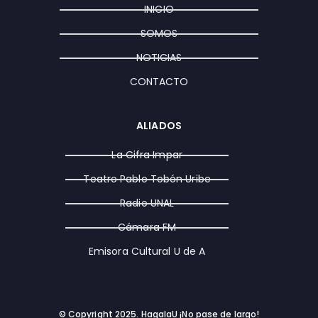
g
o
t
INICIO
r
o
t
a
k
e
SOMOS
m
r
NOTICIAS
CONTACTO
ALIADOS
La Cifra Impar
Teatro Pablo Tobón Uribe
Radio UNAL
Cámara FM
Emisora Cultural U de A
© Copyright 2025. HagalaU ¡No pase de largo!