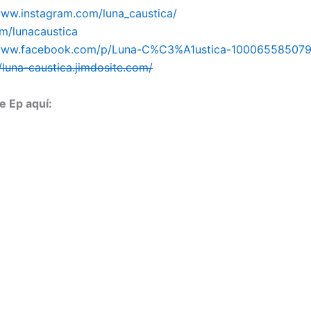
www.instagram.com/luna_caustica/
om/lunacaustica
/www.facebook.com/p/Luna-C%C3%A1ustica-10006558507
//luna-caustica.jimdosite.com/
e Ep aquí: