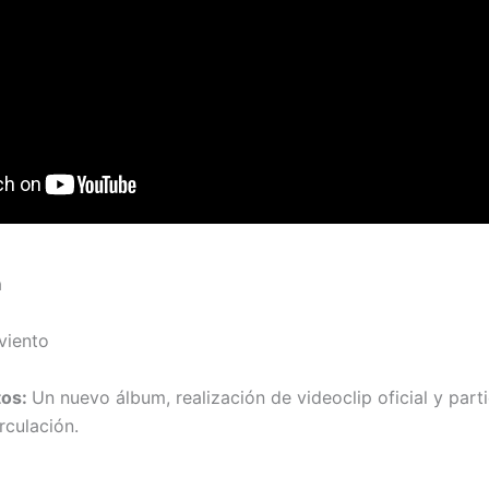
a
viento
tos:
Un nuevo álbum, realización de videoclip oficial y part
rculación.