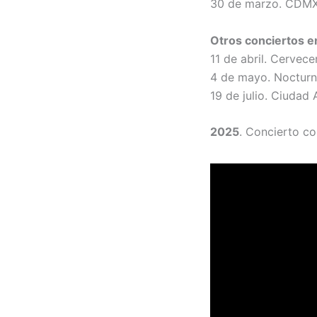
30 de marzo. CDMX
Otros conciertos 
11 de abril. Cervecer
4 de mayo. Nocturn
19 de julio. Ciudad 
2025
. Concierto co