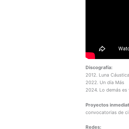
Discografía:
2012. Luna Cáustic
2022. Un día Más
2024. Lo demás es 
Proyectos inmedia
convocatorias de ci
Redes: