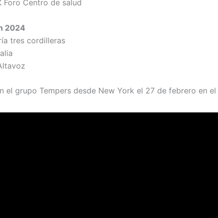
 Foro Centro de salud
en 2024
ía tres cordilleras
alia
Altavoz
n el grupo Tempers desde New York el 27 de febrero en el 