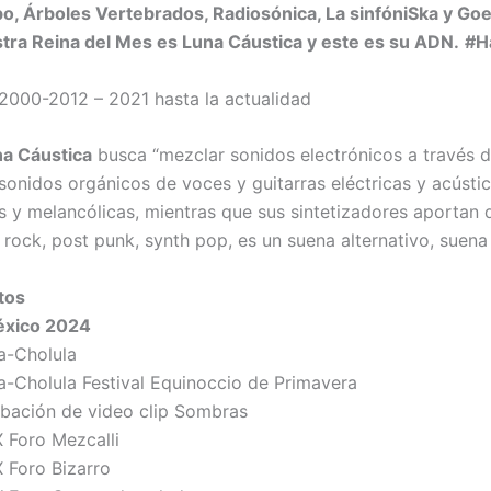
o, Árboles Vertebrados, Radiosónica, La sinfóniSka y Goe
tra Reina del Mes es Luna Cáustica y este es su ADN.
#H
2000-2012 – 2021 hasta la actualidad
a Cáustica
busca “mezclar sonidos electrónicos a través d
 sonidos orgánicos de voces y guitarras eléctricas y acústi
s y melancólicas, mientras que sus sintetizadores aportan d
 rock, post punk, synth pop, es un suena alternativo, suena
tos
éxico 2024
a-Cholula
a-Cholula Festival Equinoccio de Primavera
abación de video clip Sombras
Foro Mezcalli
 Foro Bizarro