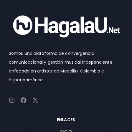
Somos una plataforma de convergencia
comunicacional y gestión musical independiente
enfocada en artistas de Medellín, Colombia e
Hispanoamérica.
I
F
X
n
a
-
s
c
t
t
e
w
ENLACES
a
b
i
g
o
t
INICIO