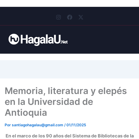
I
F
X
n
a
-
s
c
t
t
e
w
a
b
i
g
o
t
r
o
t
a
k
e
m
r
Memoria, literatura y elepés
en la Universidad de
Antioquia
Por
santiagohagalau@gmail.com
/
01/11/2025
En el marco de los 90 años del Sistema de Bibliotecas de la