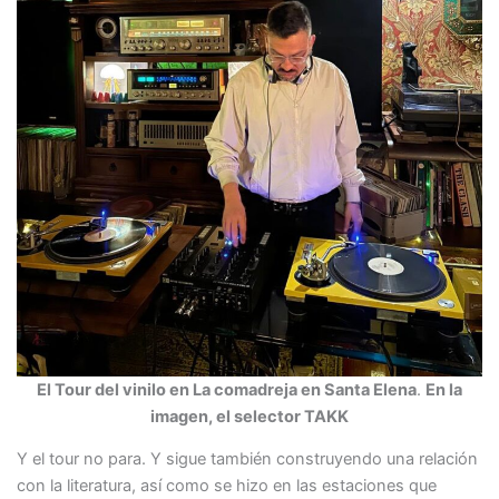
El Tour del vinilo en La comadreja en Santa Elena
.
En la
imagen, el selector TAKK
Y el tour no para. Y sigue también construyendo una relación
con la literatura, así como se hizo en las estaciones que