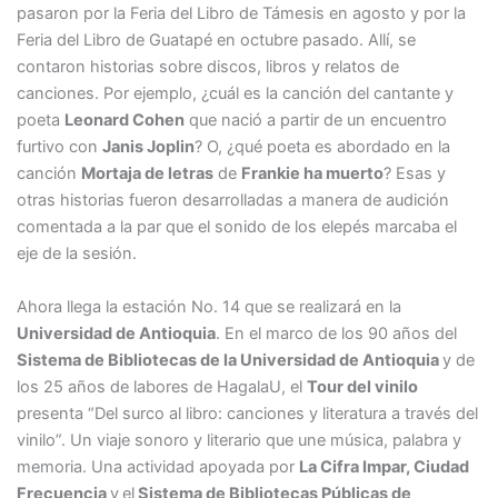
pasaron por la Feria del Libro de Támesis en agosto y por la
Feria del Libro de Guatapé en octubre pasado. Allí, se
contaron historias sobre discos, libros y relatos de
canciones. Por ejemplo, ¿cuál es la canción del cantante y
poeta
Leonard Cohen
que nació a partir de un encuentro
furtivo con
Janis Joplin
? O, ¿qué poeta es abordado en la
canción
Mortaja de letras
de
Frankie ha muerto
? Esas y
otras historias fueron desarrolladas a manera de audición
comentada a la par que el sonido de los elepés marcaba el
eje de la sesión.
Ahora llega la estación No. 14 que se realizará en la
Universidad de Antioquia
. En el marco de los 90 años del
Sistema de Bibliotecas de la Universidad de Antioquia
y de
los 25 años de labores de HagalaU, el
Tour del vinilo
presenta “Del surco al libro: canciones y literatura a través del
vinilo”. Un viaje sonoro y literario que une música, palabra y
memoria. Una actividad apoyada por
La Cifra Impar, Ciudad
Frecuencia
y
el
Sistema de Bibliotecas Públicas de