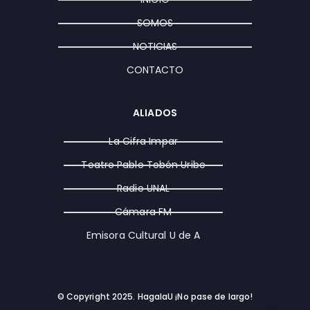
r
o
t
a
k
e
SOMOS
m
r
NOTICIAS
CONTACTO
ALIADOS
La Cifra Impar
Teatro Pablo Tobón Uribe
Radio UNAL
Cámara FM
Emisora Cultural U de A
© Copyright 2025. HagalaU ¡No pase de largo!