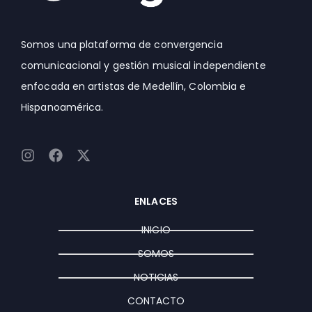
Somos una plataforma de convergencia
comunicacional y gestión musical independiente
enfocada en artistas de Medellín, Colombia e
Hispanoamérica.
I
F
X
n
a
-
s
c
t
t
e
w
ENLACES
a
b
i
g
o
t
INICIO
r
o
t
a
k
e
SOMOS
m
r
NOTICIAS
CONTACTO