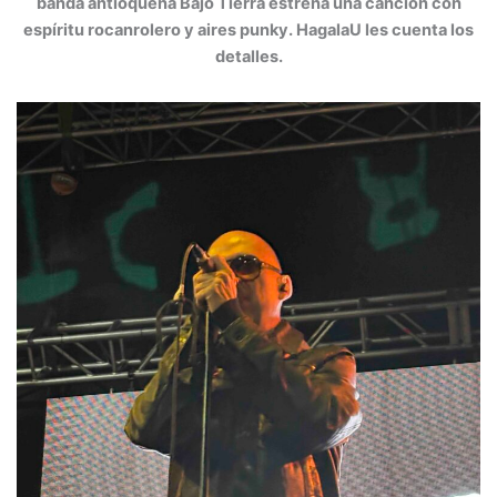
banda antioqueña Bajo Tierra estrena una canción con
espíritu rocanrolero y aires punky. HagalaU les cuenta los
detalles.