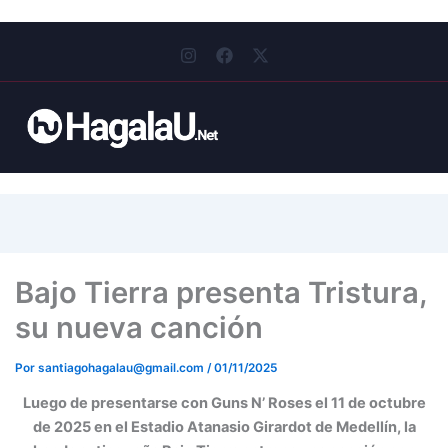
I
F
X
n
a
-
s
c
t
t
e
w
a
b
i
g
o
t
r
o
t
a
k
e
m
r
Bajo Tierra presenta Tristura,
su nueva canción
Por
santiagohagalau@gmail.com
/
01/11/2025
Luego de presentarse con Guns N’ Roses el 11 de octubre
de 2025 en el Estadio Atanasio Girardot de Medellín, la