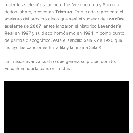
recientes siete años: primero fue Ave nocturna y Suena tus
dedos, ahora, presentan
Tristura
. Esta triada representa el
adelanto del próximo disco que será el sucesor de
Los días
adelante de 2007
; antes lanzaron el histórico
Lavandería
Real
en 1997 y su disco homónimo en 1994. Y como punto
de partida discográfico, está el sencillo Sala X de 1990 que
incluyó las canciones En la fila y la misma Sala X.
La música avanza cual río que genera su propio sonido.
Escuchen aquí la canción Tristura: