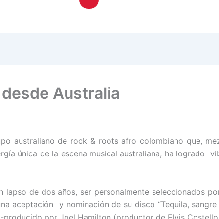
a desde Australia
upo australiano de rock & roots afro colombiano que, mez
ergía única de la escena musical australiana, ha logrado vi
n lapso de dos años, ser personalmente seleccionados por B
una aceptación y nominación de su disco “Tequila, sangre 
producido por Joel Hamilton (productor de Elvis Costello,