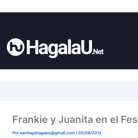
Frankie y Juanita en el Fes
Por
santiagohagalau@gmail.com
/
05/06/2012