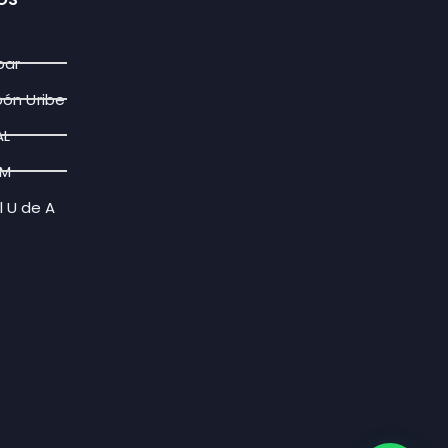
par
bón Uribe
AL
FM
l U de A