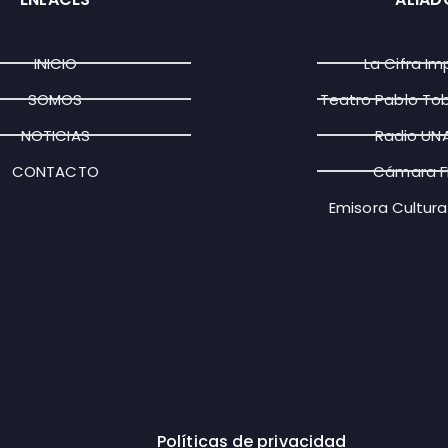
INICIO
La Cifra Im
SOMOS
Teatro Pablo To
NOTICIAS
Radio UN
CONTACTO
Cámara 
Emisora Cultura
Políticas de privacidad