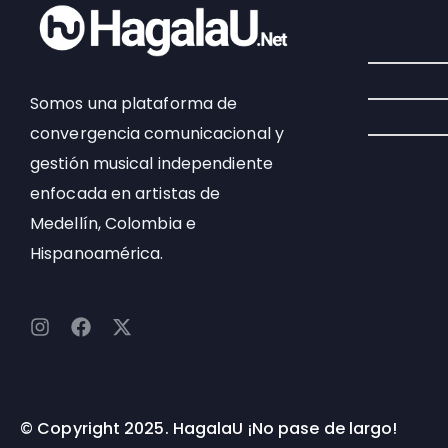
Somos una plataforma de
convergencia comunicacional y
gestión musical independiente
enfocada en artistas de
Medellín, Colombia e
Hispanoamérica.
I
F
X
n
a
-
s
c
t
t
e
w
a
b
i
g
o
t
© Copyright 2025. HagalaU ¡No pase de largo!
r
o
t