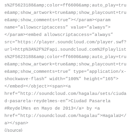
s%2F5623188&amp;color=ff6600&amp;auto_play=tru
e&amp;show_artwork=true&amp;show_playcount=tru
e&amp;show_comments=true”
>
<
/param
>
<
param
name=”allowscriptaccess” value=”always”
>
<
/param
>
<
embed allowscriptaccess=”always”
src=”https://player.soundcloud.com/player.swf?
url=http%3A%2F%2Fapi.soundcloud.com%2Fplaylist
s%2F5623188&amp;color=ff6600&amp;auto_play=tru
e&amp;show_artwork=true&amp;show_playcount=tru
e&amp;show_comments=true” type=”application/x-
shockwave-flash” width=”100%” height=”165″
>
<
/embed
>
<
/object
>
<
span
>
<
a
href=”http://soundcloud.com/hagalau/sets/ciuda
d-pasarela-reydelmes-en”
>
Ciudad Pasarela
#ReydelMes en Mayo de 2013
<
/a
>
by
<
a
href=”http://soundcloud.com/hagalau”
>
HagalaU
<
/
a
>
<
/span
>
{/source}