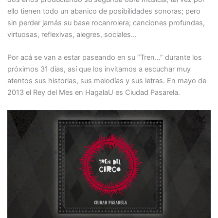
ello tienen todo un abanico de posibilidades sonoras; pero
sin perder jamás su base rocanrolera; canciones profundas,
virtuosas, reflexivas, alegres, sociales…
Por acá se van a estar paseando en su “Tren…” durante los
próximos 31 días, así que los invitamos a escuchar muy
atentos sus historias, sus melodías y sus letras. En mayo de
2013 el Rey del Mes en HagalaU es Ciudad Pasarela.