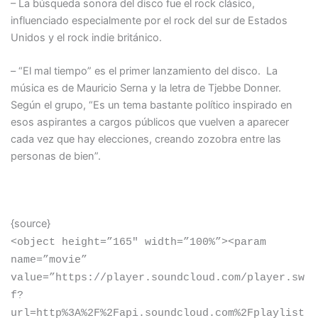
– La búsqueda sonora del disco fue el rock clásico,
influenciado especialmente por el rock del sur de Estados
Unidos y el rock indie británico.
– “El mal tiempo” es el primer lanzamiento del disco. La
música es de Mauricio Serna y la letra de Tjebbe Donner.
Según el grupo, “Es un tema bastante político inspirado en
esos aspirantes a cargos públicos que vuelven a aparecer
cada vez que hay elecciones, creando zozobra entre las
personas de bien”.
{source}
<
object height=”165″ width=”100%”
>
<
param
name=”movie”
value=”https://player.soundcloud.com/player.sw
f?
url=http%3A%2F%2Fapi.soundcloud.com%2Fplaylist