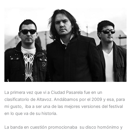
La primera vez que vi a Ciudad Pasarela fue en un
clasificatorio de Altavoz. Andábamos por el 2009 y esa, para
mi gusto, iba a ser una de las mejores versiones del festival
en lo que va de su historia.
La banda en cuestión promocionaba su disco homónimo y