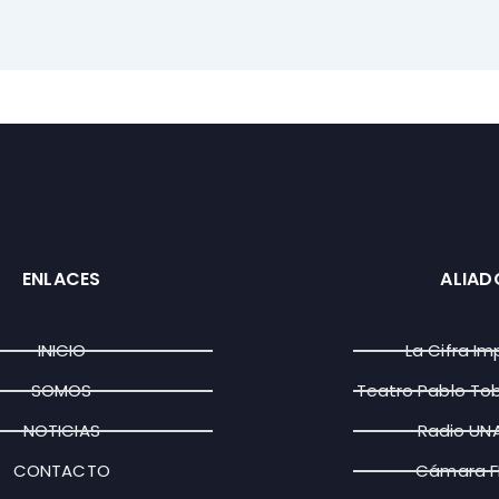
ENLACES
ALIAD
INICIO
La Cifra Im
SOMOS
Teatro Pablo To
NOTICIAS
Radio UN
CONTACTO
Cámara 