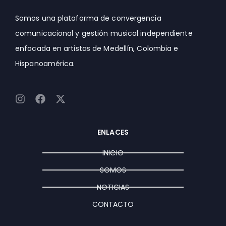
Somos una plataforma de convergencia
comunicacional y gestión musical independiente
enfocada en artistas de Medellín, Colombia e
Hispanoamérica.
I
F
X
n
a
-
s
c
t
t
e
w
ENLACES
a
b
i
g
o
t
INICIO
r
o
t
a
k
e
SOMOS
m
r
NOTICIAS
CONTACTO