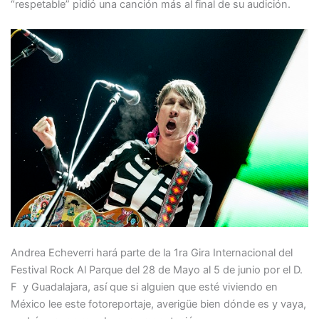
“respetable” pidió una canción más al final de su audición.
Andrea Echeverri hará parte de la 1ra Gira Internacional del
Festival Rock Al Parque del 28 de Mayo al 5 de junio por el D.
F y Guadalajara, así que si alguien que esté viviendo en
México lee este fotoreportaje, averigüe bien dónde es y vaya,