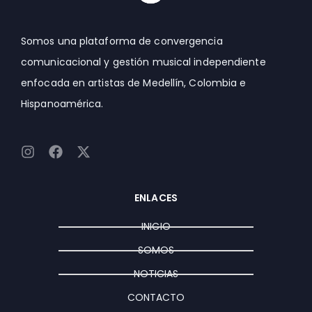
Somos una plataforma de convergencia
comunicacional y gestión musical independiente
enfocada en artistas de Medellín, Colombia e
Hispanoamérica.
I
F
X
n
a
-
s
c
t
t
e
w
ENLACES
a
b
i
g
o
t
INICIO
r
o
t
a
k
e
SOMOS
m
r
NOTICIAS
CONTACTO