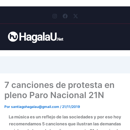
I
F
X
n
a
-
s
c
t
t
e
w
a
b
i
g
o
t
r
o
t
a
k
e
m
r
7 canciones de protesta en
pleno Paro Nacional 21N
Por
santiagohagalau@gmail.com
/
21/11/2019
La música es un reflejo de las sociedades y por eso hoy
recomendamos 5 canciones que ilustran las demandas