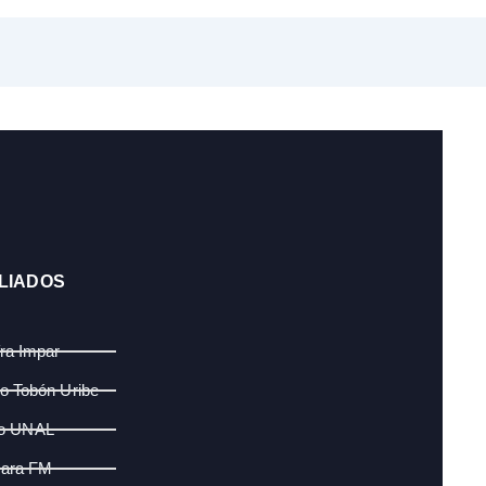
LIADOS
fra Impar
lo Tobón Uribe
o UNAL
ara FM