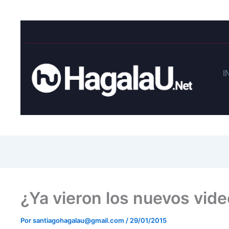
I
¿Ya vieron los nuevos vide
Por
santiagohagalau@gmail.com
/
29/01/2015