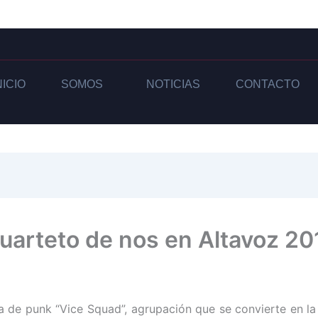
NICIO
SOMOS
NOTICIAS
CONTACTO
uarteto de nos en Altavoz 20
 de punk “Vice Squad”, agrupación que se convierte en la 