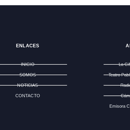
ENLACES
A
INICIO
La Ci
SOMOS
Teatro Pab
NOTICIAS
Radi
CONTACTO
Cám
Emisora Cu