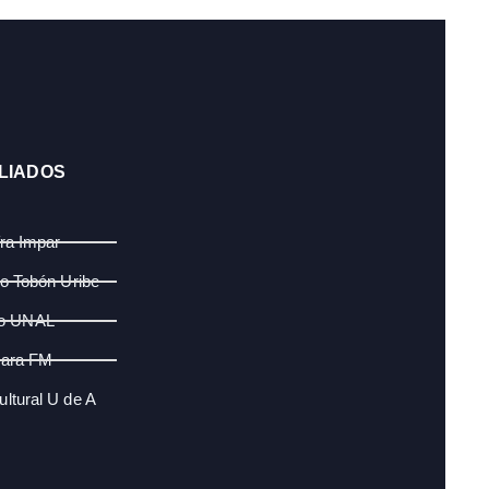
LIADOS
fra Impar
lo Tobón Uribe
o UNAL
ara FM
ltural U de A