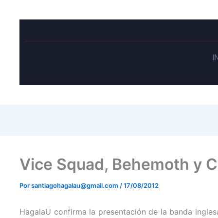
I
Vice Squad, Behemoth y C
Por
santiagohagalau@gmail.com
/
17/08/2012
HagalaU confirma la presentación de la banda inglesa