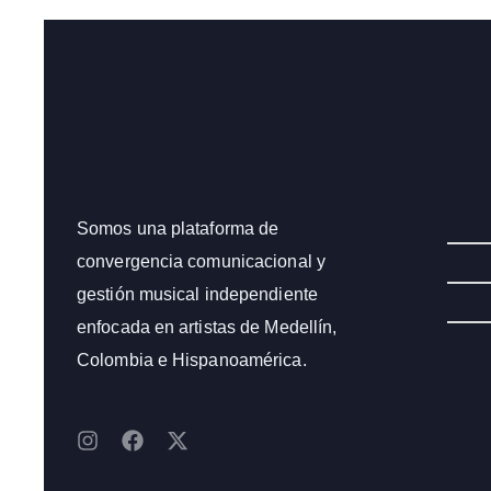
Somos una plataforma de
convergencia comunicacional y
gestión musical independiente
enfocada en artistas de Medellín,
Colombia e Hispanoamérica.
I
F
X
n
a
-
s
c
t