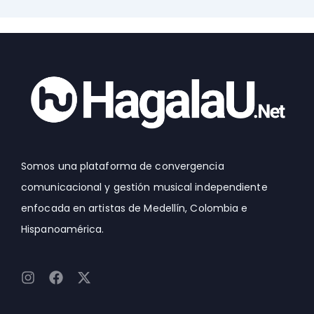
Somos una plataforma de convergencia
comunicacional y gestión musical independiente
enfocada en artistas de Medellín, Colombia e
Hispanoamérica.
I
F
X
n
a
-
s
c
t