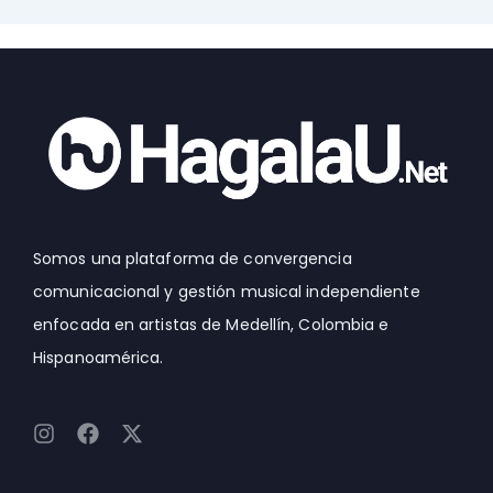
Somos una plataforma de convergencia
comunicacional y gestión musical independiente
enfocada en artistas de Medellín, Colombia e
Hispanoamérica.
I
F
X
n
a
-
s
c
t