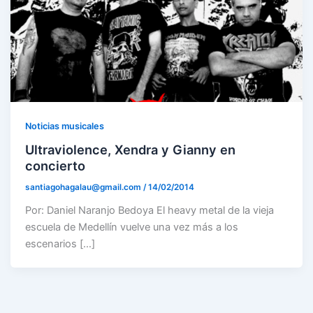
Noticias musicales
Ultraviolence, Xendra y Gianny en
concierto
santiagohagalau@gmail.com
/
14/02/2014
Por: Daniel Naranjo Bedoya El heavy metal de la vieja
escuela de Medellín vuelve una vez más a los
escenarios […]