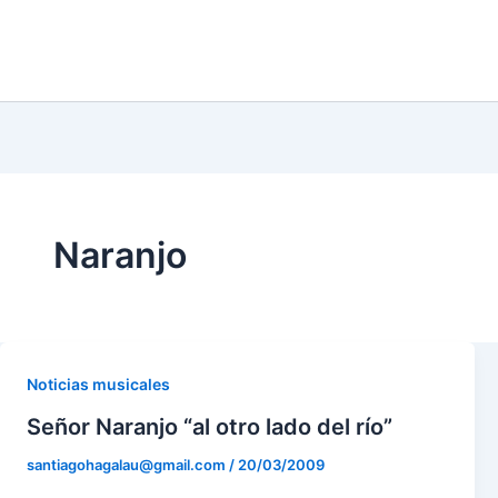
m
r
Naranjo
Noticias musicales
Señor Naranjo “al otro lado del río”
santiagohagalau@gmail.com
/
20/03/2009