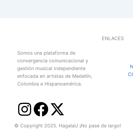
ENLACES
Somos una plataforma de
convergencia comunicacional y
N
gestión musical independiente
C
enfocada en artistas de Medellín,
Colombia e Hispanoamérica.
I
F
X
n
a
-
© Copyright 2025. HagalaU ¡No pase de largo!