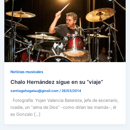
Noticias musicales
Chalo Hernández sigue en su “viaje”
santiagohagalau@gmail.com
/
26/03/2014
Fotografía: Yojan Valencia Baterista, jefe de escenario,
roadie, un “alma de Dios” -como dirían las mamás-, él
es Gonzalo […]