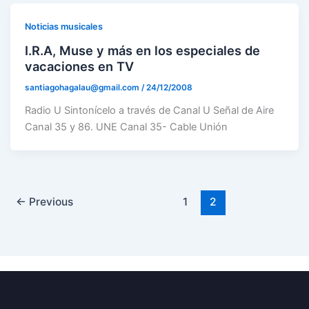
Noticias musicales
I.R.A, Muse y más en los especiales de
vacaciones en TV
santiagohagalau@gmail.com
/
24/12/2008
Radio U Sintonícelo a través de Canal U Señal de Aire
Canal 35 y 86. UNE Canal 35- Cable Unión
←
Previous
1
2