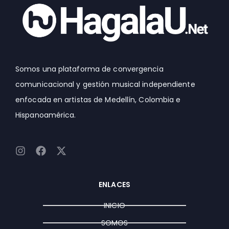
Somos una plataforma de convergencia
comunicacional y gestión musical independiente
enfocada en artistas de Medellín, Colombia e
Hispanoamérica.
I
F
X
n
a
-
s
c
t
t
e
w
ENLACES
a
b
i
g
o
t
INICIO
r
o
t
a
k
e
SOMOS