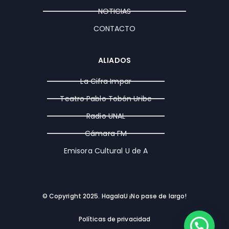
m
r
NOTICIAS
CONTACTO
ALIADOS
La Cifra Impar
Teatro Pablo Tobón Uribe
Radio UNAL
Cámara FM
Emisora Cultural U de A
© Copyright 2025. HagalaU ¡No pase de largo!
Políticas de privacidad