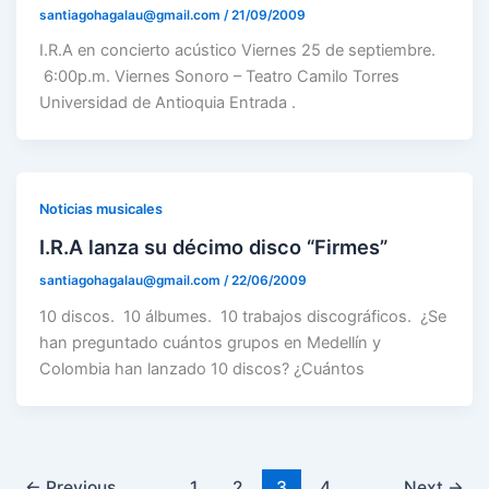
santiagohagalau@gmail.com
/
21/09/2009
I.R.A en concierto acústico Viernes 25 de septiembre.
6:00p.m. Viernes Sonoro – Teatro Camilo Torres
Universidad de Antioquia Entrada .
Noticias musicales
I.R.A lanza su décimo disco “Firmes”
santiagohagalau@gmail.com
/
22/06/2009
10 discos. 10 álbumes. 10 trabajos discográficos. ¿Se
han preguntado cuántos grupos en Medellín y
Colombia han lanzado 10 discos? ¿Cuántos
←
Previous
1
2
3
4
Next
→