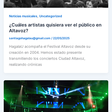
,
Noticias musicales
Uncategorized
¿Cuáles artistas quisiera ver el público en
Altavoz?
santiagohagalau@gmail.com
/
22/05/2025
HagalaU acompaña el Festival Altavoz desde su
creación en 2004. Hemos estado presente
transmitiendo los conciertos Ciudad Altavoz,
realizando crónicas