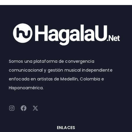
Somos una plataforma de convergencia
comunicacional y gestión musical independiente
enfocada en artistas de Medellín, Colombia e
Hispanoamérica.
I
F
X
n
a
-
s
c
t
t
e
w
ENLACES
a
b
i