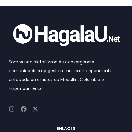
Somos una plataforma de convergencia
comunicacional y gestión musical independiente
enfocada en artistas de Medellín, Colombia e
Hispanoamérica.
I
F
X
n
a
-
s
c
t
t
e
w
ENLACES