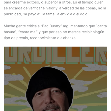
para creerme exitoso, o superior a otros. Es el tiempo quien
se encarga de verificar el valor y la verdad de las cosas, no la
publicidad, “la payola”, la fama, la envidia o el odio .
Mucha gente critica a “Bad Bunny” argumentando que “canta
basura”, “canta mal” y que por eso no merece recibir ningún
tipo de premio, reconocimiento o alabanza.