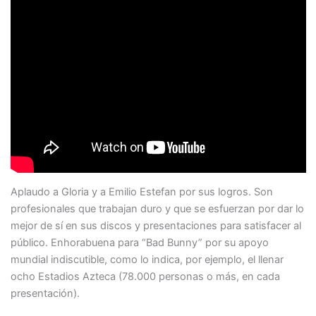
Aplaudo a Gloria y a Emilio Estefan por sus logros. Son
profesionales que trabajan duro y que se esfuerzan por dar lo
mejor de sí en sus discos y presentaciones para satisfacer al
público. Enhorabuena para “Bad Bunny” por su apoyo
mundial indiscutible, como lo indica, por ejemplo, el llenar
ocho Estadios Azteca (78.000 personas o más, en cada
presentación).