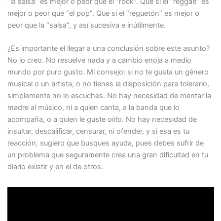
“la salsa” es mejor o peor que el “rock”. Que si el “reggae” es
mejor o peor que “el pop”. Que si el “reguetón” es mejor o
peor que la “salsa”, y así sucesiva e inútilmente.
¿Es importante el llegar a una conclusión sobre este asunto?
No lo creo. No resuelve nada y a cambio enoja a medio
mundo por puro gusto. Mi consejo: si no te gusta un género
musical o un artista, o no tienes la disposición para tolerarlo,
simplemente no lo escuches. No hay necesidad de mentar la
madre al músico, ni a quien canta, a la banda que lo
acompaña, o a quien le guste oírlo. No hay necesidad de
insultar, descalificar, censurar, ni ofender, y si esa es tu
reacción, sugiero que busques ayuda, pues debes sufrir de
un problema que seguramente crea una gran dificultad en tu
diario existir y en el de otros.