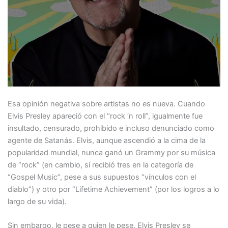
Esa opinión negativa sobre artistas no es nueva. Cuando
Elvis Presley apareció con el “rock ‘n roll”, igualmente fue
insultado, censurado, prohibido e incluso denunciado como
agente de Satanás. Elvis, aunque ascendió a la cima de la
popularidad mundial, nunca ganó un Grammy por su música
de “rock” (en cambio, sí recibió tres en la categoría de
“Gospel Music”, pese a sus supuestos “vínculos con el
diablo”) y otro por “Lifetime Achievement” (por los logros a lo
largo de su vida).
Sin embargo, le pese a quien le pese, Elvis Presley se