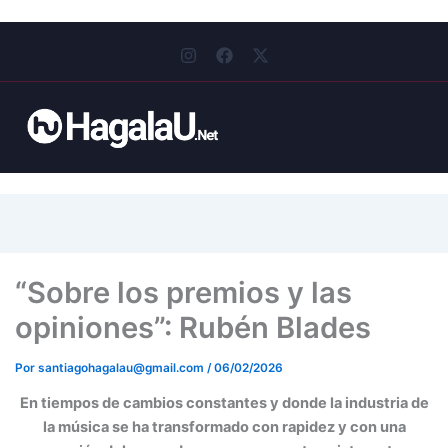
I
F
X
n
a
-
s
c
t
t
e
w
a
b
i
g
o
t
r
o
t
a
k
e
m
r
“Sobre los premios y las
opiniones”: Rubén Blades
Por
santiagohagalau@gmail.com
/
06/02/2026
En tiempos de cambios constantes y donde la industria de
la música se ha transformado con rapidez y con una