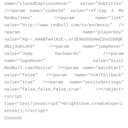
name=”closedCaptionsHover” value=”Subtitles”
/
>
<
param name=”videoID” value=”ref:Cap 2 MV
Redbullmov” /
>
<
param name=”link”
value=”http://www.redbull.com/co/es/music” /
>
<
param name=”playerKey”
value=”AQ~~,AAABTw4lHzE~,sr1E9bdX6d4wCdvdlD8QK
dNij3uKs2K9″ /
>
<
param name=”jumpHover”
value=”Jump backwards” /
>
<
param
name=”logoHover” value=”Visit
RedBull.com/Música” /
>
<
param name=”autoStart”
value=”false” /
>
<
param name=”htmlfallback”
value=”true” /
>
<
param name=”onsiteSettings”
value=”false,false,false,true” /
>
<
/object
>
<
script
type=”text/javascript”
>
brightcove.createExperi
ences();
<
/script
>
{/source}