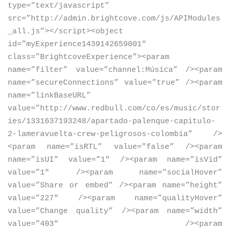
type=”text/javascript”
src=”http://admin.brightcove.com/js/APIModules
_all.js”
>
<
/script
>
<
object
id=”myExperience1439142659001″
class=”BrightcoveExperience”
>
<
param
name=”filter” value=”channel:Música” /
>
<
param
name=”secureConnections” value=”true” /
>
<
param
name=”linkBaseURL”
value=”http://www.redbull.com/co/es/music/stor
ies/1331637193248/apartado-palenque-capitulo-
2-lameravuelta-crew-peligrosos-colombia” /
>
<
param name=”isRTL” value=”false” /
>
<
param
name=”isUI” value=”1″ /
>
<
param name=”isVid”
value=”1″ /
>
<
param name=”socialHover”
value=”Share or embed” /
>
<
param name=”height”
value=”227″ /
>
<
param name=”qualityHover”
value=”Change quality” /
>
<
param name=”width”
value=”403″ /
>
<
param