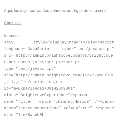
Aquí, les dejamos las dos primeras entregas de esta serie:
Capítulo 1
{source}
<
div style=”display:none”
>
<
/div
>
<
script
language=”JavaScript” type=”text/javascript”
src=”http://admin.brightcove.com/js/Brightcove
Experiences.js”
>
<
/script
>
<
script
type=”text/javascript”
src=”http://admin.brightcove.com/js/APIModules
_all.js”
>
<
/script
>
<
object
id=”myExperience1439142659001″
class=”BrightcoveExperience”
>
<
param
name=”filter” value=”channel:Música” /
>
<
param
name=”secureConnections” value=”true” /
>
<
param
name=”linkBaseURL”