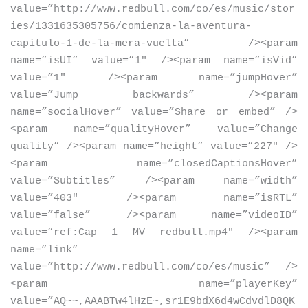
value=”http://www.redbull.com/co/es/music/stor
ies/1331635305756/comienza-la-aventura-
capítulo-1-de-la-mera-vuelta” /
>
<
param
name=”isUI” value=”1″ /
>
<
param name=”isVid”
value=”1″ /
>
<
param name=”jumpHover”
value=”Jump backwards” /
>
<
param
name=”socialHover” value=”Share or embed” /
>
<
param name=”qualityHover” value=”Change
quality” /
>
<
param name=”height” value=”227″ /
>
<
param name=”closedCaptionsHover”
value=”Subtitles” /
>
<
param name=”width”
value=”403″ /
>
<
param name=”isRTL”
value=”false” /
>
<
param name=”videoID”
value=”ref:Cap 1 MV redbull.mp4″ /
>
<
param
name=”link”
value=”http://www.redbull.com/co/es/music” /
>
<
param name=”playerKey”
value=”AQ~~,AAABTw4lHzE~,sr1E9bdX6d4wCdvdlD8QK