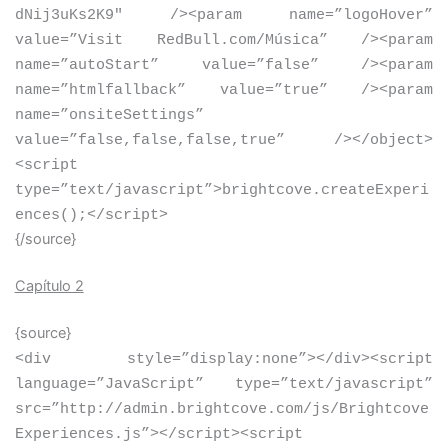
dNij3uKs2K9″ /
>
<
param name=”logoHover”
value=”Visit RedBull.com/Música” /
>
<
param
name=”autoStart” value=”false” /
>
<
param
name=”htmlfallback” value=”true” /
>
<
param
name=”onsiteSettings”
value=”false,false,false,true” /
>
<
/object
>
<
script
type=”text/javascript”
>
brightcove.createExperi
ences();
<
/script
>
{/source}
Capítulo 2
{source}
<
div style=”display:none”
>
<
/div
>
<
script
language=”JavaScript” type=”text/javascript”
src=”http://admin.brightcove.com/js/Brightcove
Experiences.js”
>
<
/script
>
<
script