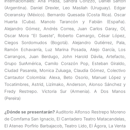
internacionales: Ana Prada, Sandra Corizzo, Daniel Sartori
(Argentina). Daniel Drexler, Leo Masliah (Uruguay). Edgar
Oceransky (México). Bernardo Quesada (Costa Rica). Oscar
Huerta (Cuba). Manolo Tarancón y Fabián (España).
Alejandro Gómez, Andrés Correa, Juan Carlos Garay, Oí,
Oscar Mora “El Sueste”, Roberto Camargo, César López,
Ciegos Sordomudos (Bogotá). Alejandro Gutiérrez, Pala,
Ramón Echavarría, Luz Marina Posada, Alejo García, Los
Carrangos, Juan Berdugo, John Harold Dávila, Artefacto,
Grupo SurAmérica, Camilo Corazón Pop, Esteban Giraldo,
Ciudad Pasarela, Monica Zuluaga, Claudia Gómez, Colectivo
Cantautor Colombia: Alexa, Beto Osorio, Manuel López y
Tocatimbres, Astrid, Lizímako, Anderson, Alonso Sánchez y
Fredy Restrepo. Victoria Sur (Armenia). A Dos Manos
(Pereira)
¿Dónde se presentarán?
Auditorio Alfonso Restrepo Moreno
de Comfama San Ignacio, El Cantadero Teatro Matacandelas,
El Ateneo Porfirio Barbajacob, Teatro Lido, El Ágora, La Venta