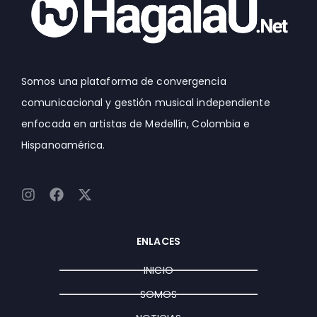
Somos una plataforma de convergencia
comunicacional y gestión musical independiente
enfocada en artistas de Medellín, Colombia e
Hispanoamérica.
I
F
X
n
a
-
s
c
t
t
e
w
ENLACES
a
b
i
g
o
t
INICIO
r
o
t
a
k
e
SOMOS
m
r