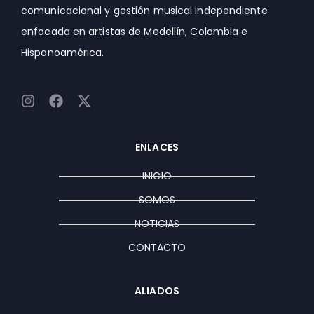
comunicacional y gestión musical independiente
enfocada en artistas de Medellín, Colombia e
Hispanoamérica.
I
F
X
n
a
-
s
c
t
t
e
w
ENLACES
a
b
i
g
o
t
INICIO
r
o
t
a
k
e
SOMOS
m
r
NOTICIAS
CONTACTO
ALIADOS