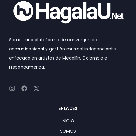
Somos una plataforma de convergencia
comunicacional y gestión musical independiente
enfocada en artistas de Medellín, Colombia e
Hispanoamérica.
I
F
X
n
a
-
s
c
t
t
e
w
ENLACES
a
b
i
g
o
t
INICIO
r
o
t
a
k
e
SOMOS