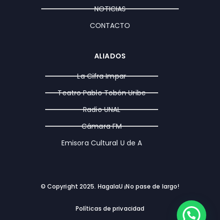
m
r
NOTICIAS
CONTACTO
ALIADOS
La Cifra Impar
Teatro Pablo Tobón Uribe
Radio UNAL
Cámara FM
Emisora Cultural U de A
© Copyright 2025. HagalaU ¡No pase de largo!
Políticas de privacidad