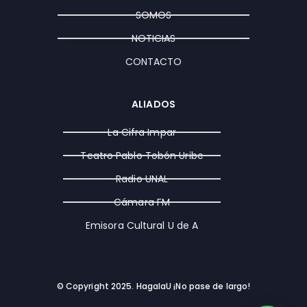
a
k
e
SOMOS
m
r
NOTICIAS
CONTACTO
ALIADOS
La Cifra Impar
Teatro Pablo Tobón Uribe
Radio UNAL
Cámara FM
Emisora Cultural U de A
© Copyright 2025. HagalaU ¡No pase de largo!