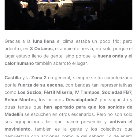
Gracias a la
luna llena
el clima estaba un poco frío; pero
adentro, en
3 Octavos,
el ambiente hervía, no solo porque el
lugar estuvo lleno de gente, sino porque la
buena onda y el
calor humano
también abarrotó el lugar.
Castilla
y la
Zona 2
en general, siempre se ha caracterizado
por la
fuerza de su escena
, con bandas tan representativas
como
Los Suziox, Fértil Miseria, IV Tiempos, Sociedad FB7,
Señor Montes
, los mismos
DesadaptadoZ
por supuesto y
otras tantas que
han aportado para que los sonidos de
Medellín
se escuchen en otros escenarios. Pero no son solo
sus agrupaciones las que hacen presencia y
activan el
movimiento
, también es la gente y los colectivos que
demuestran con acciones como la del sábado 14 de enero