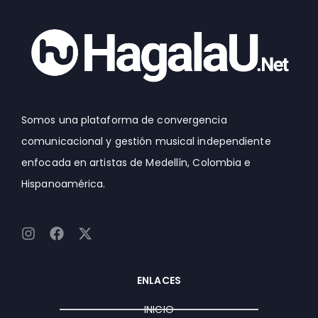
Somos una plataforma de convergencia
comunicacional y gestión musical independiente
enfocada en artistas de Medellín, Colombia e
Hispanoamérica.
I
F
X
n
a
-
s
c
t
t
e
w
ENLACES
a
b
i
g
o
t
INICIO
r
o
t