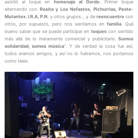
asistió al toque en
homenaje al Gordo
. Primer toque
alternando con
Rosita y Los Nefastos, Pichurrias, Peste-
Mutantex. I.R.A, P.N.
y otros grupos… y de
reencuentro
con
otros, por supuesto, pero nos sentíamos en
familia
. Qué
bueno saber que se puede participar en
toques
con sentido
más allá de lo meramente comercial y publicitario.
Somos
solidaridad, somos música
”. Y de verdad la cosa fue así,
todos eramos amigos, y así no lo fuéramos, nos portamos
como tales.