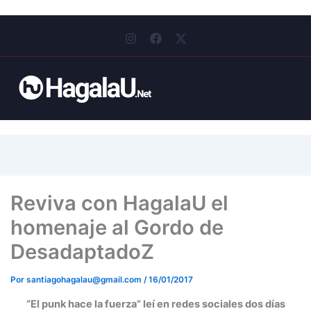
I
F
X
n
a
-
s
c
t
t
e
w
a
b
i
g
o
t
r
o
t
a
k
e
m
r
Reviva con HagalaU el
homenaje al Gordo de
DesadaptadoZ
Por
santiagohagalau@gmail.com
/
16/01/2017
“El punk hace la fuerza” leí en redes sociales dos días