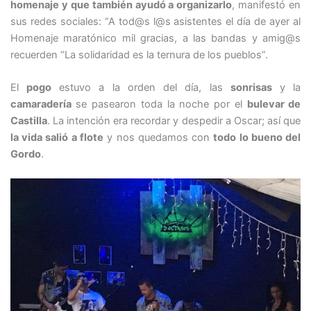
homenaje y que también ayudó a organizarlo
, manifestó en
sus redes sociales: “A tod@s l@s asistentes el día de ayer al
Homenaje maratónico mil gracias, a las bandas y amig@s
recuerden “La solidaridad es la ternura de los pueblos”.
El
pogo
estuvo a la orden del día, las
sonrisas
y la
camaradería
se pasearon toda la noche por el
bulevar de
Castilla
. La intención era recordar y despedir a Oscar; así que
la vida salió a flote
y nos quedamos con
todo lo bueno del
Gordo
.