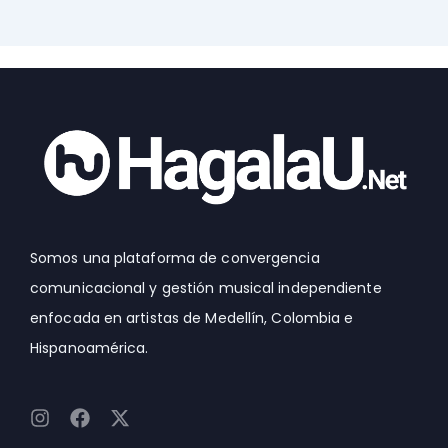
Somos una plataforma de convergencia
comunicacional y gestión musical independiente
enfocada en artistas de Medellín, Colombia e
Hispanoamérica.
I
F
X
n
a
-