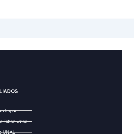
LIADOS
fra Impar
lo Tobón Uribe
o UNAL