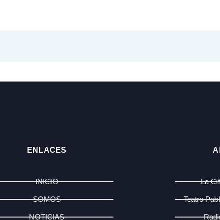
ENLACES
A
INICIO
La Ci
SOMOS
Teatro Pab
NOTICIAS
Radi