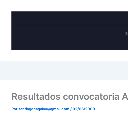
I
Resultados convocatoria A
Por
santiagohagalau@gmail.com
/
02/06/2009