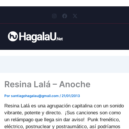
I
F
X
n
a
-
s
c
t
t
e
w
a
b
i
g
o
t
r
o
t
a
k
e
m
r
Resina Lalá – Anoche
Por
santiagohagalau@gmail.com
/
21/01/2013
Resina Lalá es una agrupación capitalina con un sonido
vibrante, potente y directo. ¡Sus canciones son como
un relámpago que llega sin dar aviso! Punk frenético,
eléctrico, postnuclear y postraumático, así podríamos