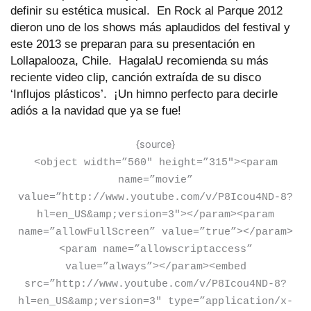
definir su estética musical. En Rock al Parque 2012
dieron uno de los shows más aplaudidos del festival y
este 2013 se preparan para su presentación en
Lollapalooza, Chile. HagalaU recomienda su más
reciente video clip, canción extraída de su disco
‘Influjos plásticos’. ¡Un himno perfecto para decirle
adiós a la navidad que ya se fue!
{source}
<
object width=”560″ height=”315″
>
<
param
name=”movie”
value=”http://www.youtube.com/v/P8Icou4ND-8?
hl=en_US&amp;version=3″
>
<
/param
>
<
param
name=”allowFullScreen” value=”true”
>
<
/param
>
<
param name=”allowscriptaccess”
value=”always”
>
<
/param
>
<
embed
src=”http://www.youtube.com/v/P8Icou4ND-8?
hl=en_US&amp;version=3″ type=”application/x-