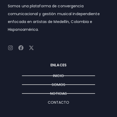
Somos una plataforma de convergencia
comunicacional y gestión musical independiente
enfocada en artistas de Medellín, Colombia e
Hispanoamérica.
I
F
X
n
a
-
s
c
t
t
e
w
ENLACES
a
b
i
g
o
t
INICIO
r
o
t
a
k
e
SOMOS
m
r
NOTICIAS
CONTACTO