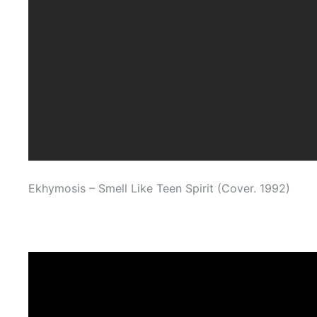
Ekhymosis – Smell Like Teen Spirit (Cover. 1992)