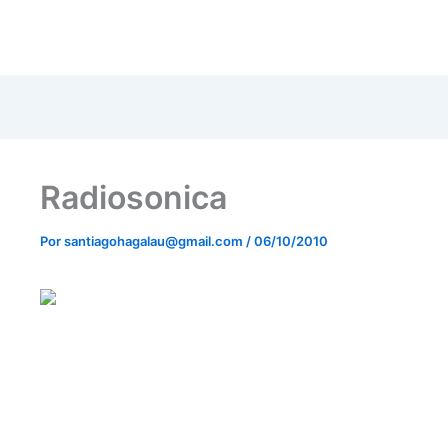
m
r
Radiosonica
Por
santiagohagalau@gmail.com
/
06/10/2010