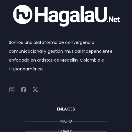
Somos una plataforma de convergencia
comunicacional y gestión musical independiente
enfocada en artistas de Medellín, Colombia e
Hispanoamérica.
I
F
X
n
a
-
s
c
t
t
e
w
ENLACES
a
b
i
g
o
t
INICIO
r
o
t
a
k
e
SOMOS