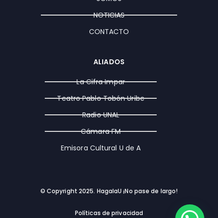
m
r
NOTICIAS
CONTACTO
ALIADOS
La Cifra Impar
Teatro Pablo Tobón Uribe
Radio UNAL
Cámara FM
Emisora Cultural U de A
© Copyright 2025. HagalaU ¡No pase de largo!
Políticas de privacidad