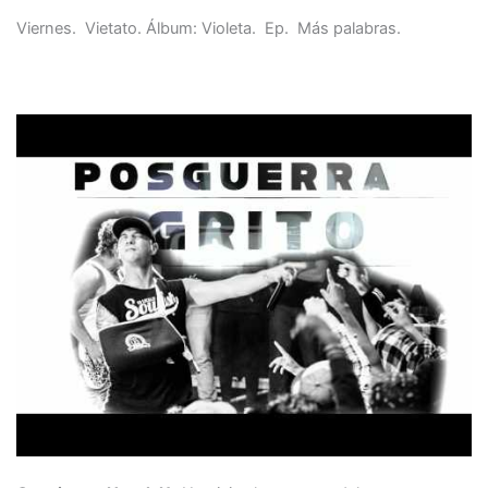
Viernes. Vietato. Álbum: Violeta. Ep. Más palabras.