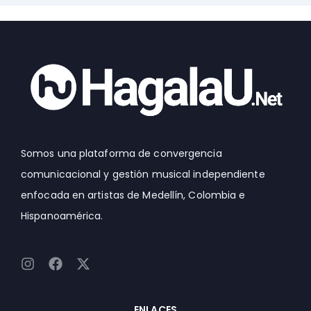
Somos una plataforma de convergencia
comunicacional y gestión musical independiente
enfocada en artistas de Medellín, Colombia e
Hispanoamérica.
I
F
X
n
a
-
s
c
t
t
e
w
ENLACES