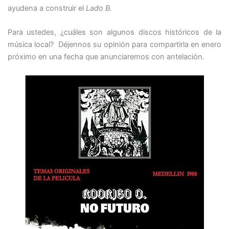
ayudena a construir el
Lado B.
Para ustedes, ¿cuáles son algunos discos históricos de la
música local? Déjennos su opinión para compartirla en enero
próximo en una fecha que anunciaremos con antelación.