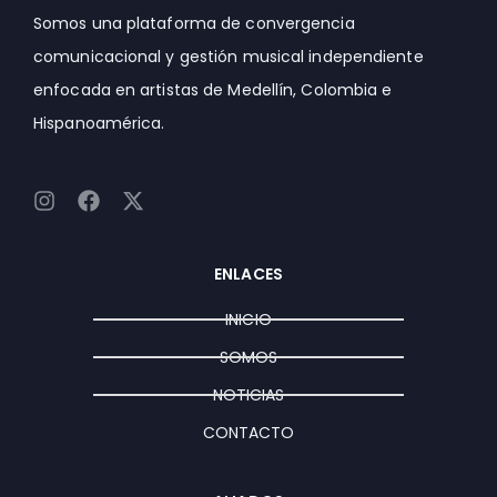
Somos una plataforma de convergencia
comunicacional y gestión musical independiente
enfocada en artistas de Medellín, Colombia e
Hispanoamérica.
I
F
X
n
a
-
s
c
t
t
e
w
ENLACES
a
b
i
g
o
t
INICIO
r
o
t
a
k
e
SOMOS
m
r
NOTICIAS
CONTACTO