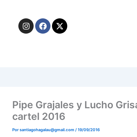
I
F
X
n
a
-
s
c
t
t
e
w
a
b
i
g
o
t
r
o
t
a
k
e
m
r
Pipe Grajales y Lucho Gris
cartel 2016
Por
santiagohagalau@gmail.com
/
19/09/2016