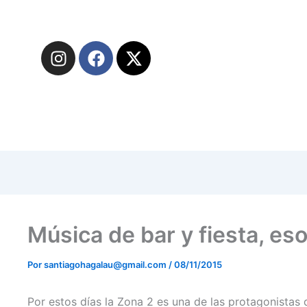
I
F
X
n
a
-
s
c
t
t
e
w
a
b
i
g
o
t
r
o
t
a
k
e
m
r
Música de bar y fiesta, eso
Por
santiagohagalau@gmail.com
/
08/11/2015
Por estos días la Zona 2 es una de las protagonistas d