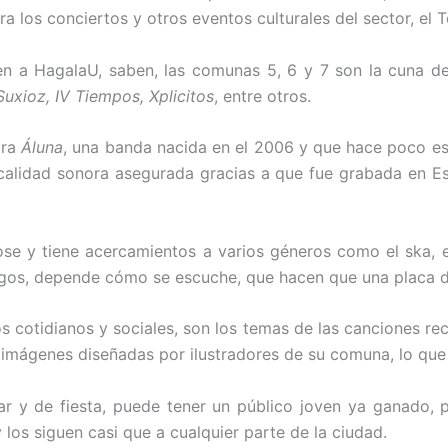
 los conciertos y otros eventos culturales del sector, el T
n a HagalaU, saben, las comunas 5, 6 y 7 son la cuna 
Suxioz, IV Tiempos, Xplicitos
, entre otros.
tra
Áluna
, una banda nacida en el 2006 y que hace poco es
 calidad sonora asegurada gracias a que fue grabada en Es
e y tiene acercamientos a varios géneros como el ska, el 
ogos, depende cómo se escuche, que hacen que una placa de 
cos cotidianos y sociales, son los temas de las canciones re
 imágenes diseñadas por ilustradores de su comuna, lo que 
 y de fiesta, puede tener un público joven ya ganado, pu
los siguen casi que a cualquier parte de la ciudad.