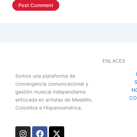
ENLACES
Somos una plataforma de
convergencia comunicacional y
N
gestión musical independiente
CO
enfocada en artistas de Medellín,
Colombia e Hispanoamérica.
I
F
X