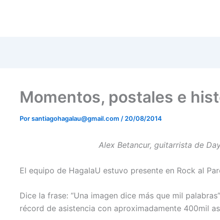
m
r
Momentos, postales e hist
Por
santiagohagalau@gmail.com
/
20/08/2014
Alex Betancur, guitarrista de Da
El equipo de HagalaU estuvo presente en Rock al Parq
Dice la frase: “Una imagen dice más que mil palabras”
récord de asistencia con aproximadamente 400mil asi