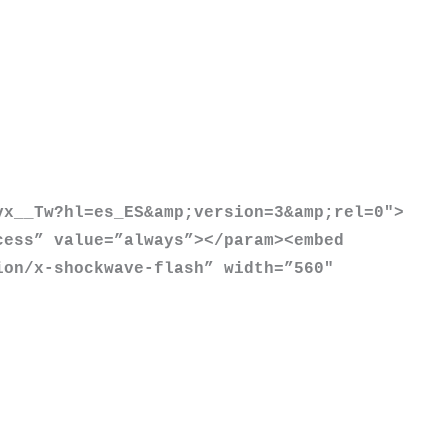
vx__Tw?hl=es_ES&amp;version=3&amp;rel=0″
>
cess” value=”always”
>
<
/param
>
<
embed
ion/x-shockwave-flash” width=”560″