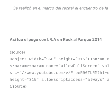
Se realizó en el marco del recital el encuentro de l
Así fue el pogo con I.R.A en Rock al Parque 2014
{source}
<
object width=”560″ height=”315″
>
<
param 
<
/param
>
<
param name=”allowFullScreen” va
src=”//www.youtube.com/v/F-beR96TLRM?hl=
height=”315″ allowscriptaccess=”always” 
{/source}