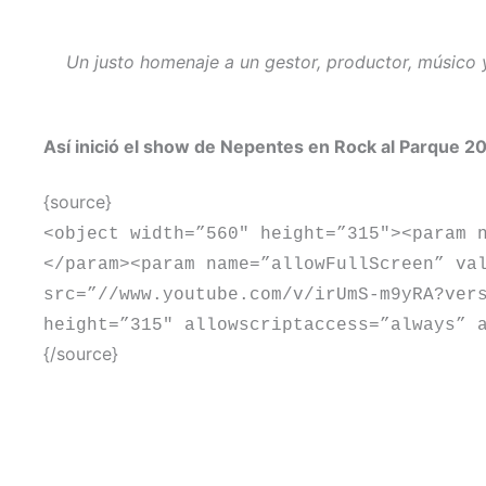
Un justo homenaje a un gestor, productor, músico y
Así inició el show de Nepentes en Rock al Parque 2
{source}
<
object width=”560″ height=”315″
>
<
param 
<
/param
>
<
param name=”allowFullScreen” va
src=”//www.youtube.com/v/irUmS-m9yRA?ver
height=”315″ allowscriptaccess=”always” 
{/source}