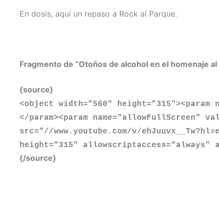
En dosis, aquí un repaso a Rock al Parque.
Fragmento de “Otoños de alcohol en el homenaje al
{source}
<
object width=”560″ height=”315″
>
<
param 
<
/param
>
<
param name=”allowFullScreen” va
src=”//www.youtube.com/v/ehJuuvx__Tw?hl=
height=”315″ allowscriptaccess=”always” 
{/source}