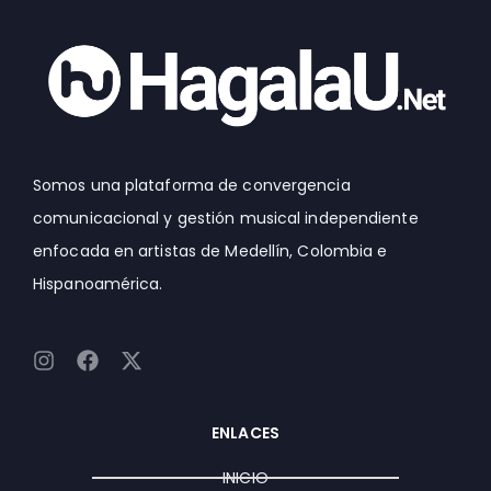
Somos una plataforma de convergencia
comunicacional y gestión musical independiente
enfocada en artistas de Medellín, Colombia e
Hispanoamérica.
I
F
X
n
a
-
s
c
t
t
e
w
ENLACES
a
b
i
g
o
t
INICIO
r
o
t