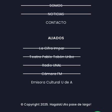
a
k
e
SOMOS
m
r
NOTICIAS
CONTACTO
ALIADOS
La Cifra Impar
Teatro Pablo Tobón Uribe
Radio UNAL
Cámara FM
Emisora Cultural U de A
© Copyright 2025. HagalaU ¡No pase de largo!