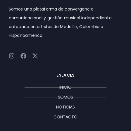
Somos una plataforma de convergencia
comunicacional y gestión musical independiente
enfocada en artistas de Medellín, Colombia e
Hispanoamérica.
I
F
X
n
a
-
s
c
t
t
e
w
ENLACES
a
b
i
g
o
t
INICIO
r
o
t
a
k
e
SOMOS
m
r
NOTICIAS
CONTACTO