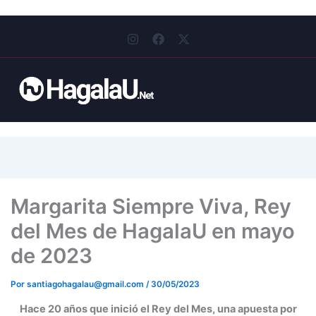
I
F
X
n
a
-
s
c
t
t
e
w
a
b
i
g
o
t
r
o
t
a
k
e
m
r
Margarita Siempre Viva, Rey
del Mes de HagalaU en mayo
de 2023
Por
santiagohagalau@gmail.com
/
30/05/2023
Hace 20 años que inició el Rey del Mes, una apuesta por