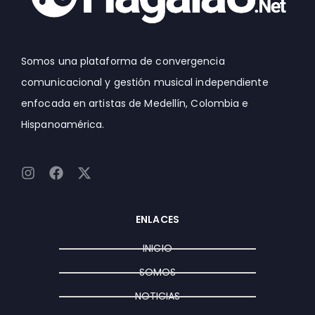
Somos una plataforma de convergencia
comunicacional y gestión musical independiente
enfocada en artistas de Medellín, Colombia e
Hispanoamérica.
I
F
X
n
a
-
s
c
t
t
e
w
ENLACES
a
b
i
g
o
t
INICIO
r
o
t
a
k
e
SOMOS
m
r
NOTICIAS