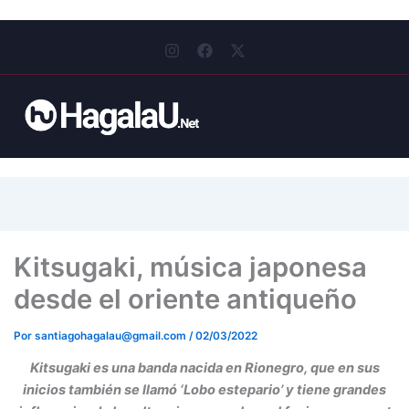
I
F
X
n
a
-
s
c
t
t
e
w
a
b
i
g
o
t
r
o
t
a
k
e
m
r
Kitsugaki, música japonesa
desde el oriente antiqueño
Por
santiagohagalau@gmail.com
/
02/03/2022
Kitsugaki es una banda nacida en Rionegro, que en sus
inicios también se llamó ‘Lobo estepario’ y tiene grandes