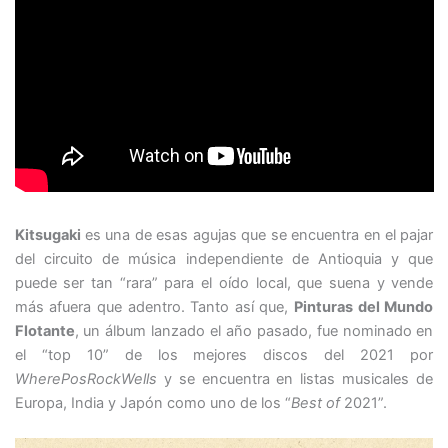
Kitsugaki
es una de esas agujas que se encuentra en el pajar
del circuito de música independiente de Antioquia y que
puede ser tan “rara” para el oído local, que suena y vende
más afuera que adentro. Tanto así que,
Pinturas del Mundo
Flotante
, un álbum lanzado el año pasado, fue nominado en
el “top 10” de los mejores discos del 2021 por
WherePosRockWells
y se encuentra en listas musicales de
Europa, India y Japón como uno de los “
Best of
2021”.