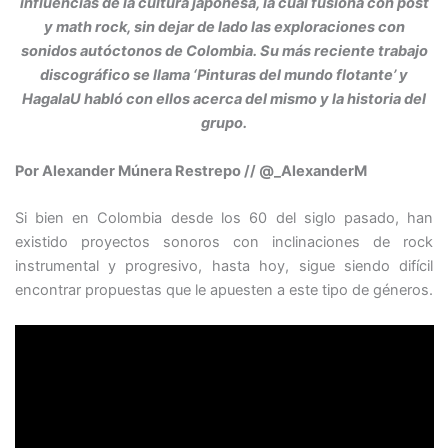
influencias de la cultura japonesa, la cual fusiona con post
y math rock, sin dejar de lado las exploraciones con
sonidos autóctonos de Colombia. Su más reciente trabajo
discográfico se llama ‘Pinturas del mundo flotante’ y
HagalaU habló con ellos acerca del mismo y la historia del
grupo.
Por Alexander Múnera Restrepo // @_AlexanderM
Si bien en Colombia desde los 60 del siglo pasado, han
existido proyectos sonoros con inclinaciones de rock
instrumental y progresivo, hasta hoy, sigue siendo difícil
encontrar propuestas que le apuesten a este tipo de géneros.